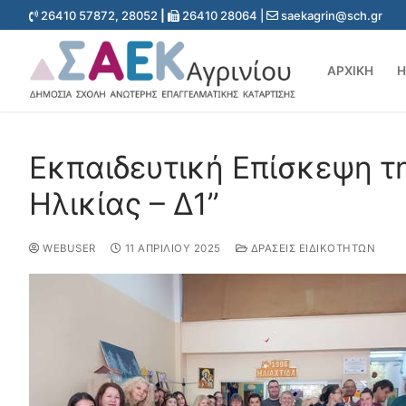
26410 57872, 28052
|
26410 28064 |
saekagrin@sch.gr
ΑΡΧΙΚΉ
Η
Εκπαιδευτική Επίσκεψη τ
Ηλικίας – Δ1”
WEBUSER
11 ΑΠΡΙΛΊΟΥ 2025
ΔΡΆΣΕΙΣ ΕΙΔΙΚΟΤΉΤΩΝ