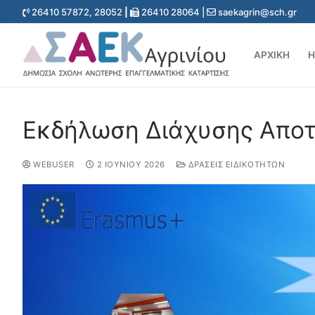
26410 57872, 28052
|
26410 28064 |
saekagrin@sch.gr
ΑΡΧΙΚΉ
Η
Εκδήλωση Διάχυσης Απο
WEBUSER
2 ΙΟΥΝΊΟΥ 2026
ΔΡΆΣΕΙΣ ΕΙΔΙΚΟΤΉΤΩΝ